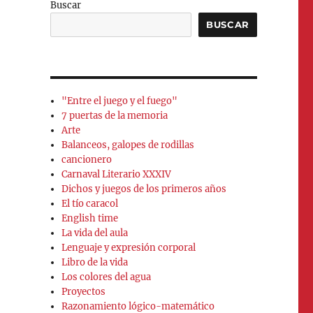
Buscar
BUSCAR
"Entre el juego y el fuego"
7 puertas de la memoria
Arte
Balanceos, galopes de rodillas
cancionero
Carnaval Literario XXXIV
Dichos y juegos de los primeros años
El tío caracol
English time
La vida del aula
Lenguaje y expresión corporal
Libro de la vida
Los colores del agua
Proyectos
Razonamiento lógico-matemático