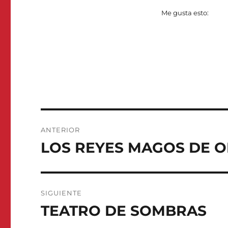
Me gusta esto:
Navegación
ANTERIOR
de
LOS REYES MAGOS DE O
Entrada
anterior:
entradas
SIGUIENTE
TEATRO DE SOMBRAS
Entrada
siguiente: