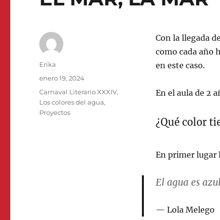
Con la llegada de
como cada año h
Autor
Erika
en este caso.
Publicado
enero 19, 2024
el
Categorías
Carnaval Literario XXXIV
,
En el aula de 2 
Los colores del agua
,
Proyectos
¿Qué color ti
En primer lugar 
El agua es azul
Lola Melego