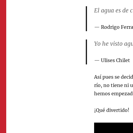
El agua es de
c
Rodrigo Ferr
Yo he visto ag
Ulises Chilet
Así pues se decid
río, no tiene ni 
hemos empezado 
¡Qué divertido!