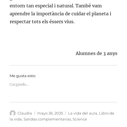
entorn tan especial i natural. També vam
aprendre la importància de cuidar el planeta i
respectar tots els éssers vius.
Alumnes de 3 anys
Me gusta esto:
Cargando...
Autor
Publicado
Categorías
Claudia
mayo 26, 2025
La vida del aula
,
Libro de
el
la vida
,
Salidas complementarias
,
Science