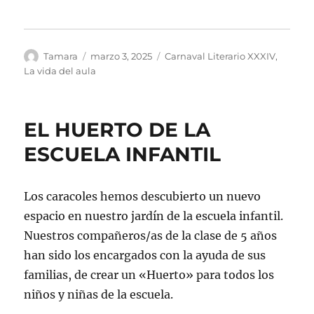
Autor
Publicado
Categorías
Tamara
marzo 3, 2025
Carnaval Literario XXXIV
,
el
La vida del aula
EL HUERTO DE LA
ESCUELA INFANTIL
Los caracoles hemos descubierto un nuevo
espacio en nuestro jardín de la escuela infantil.
Nuestros compañeros/as de la clase de 5 años
han sido los encargados con la ayuda de sus
familias, de crear un «Huerto» para todos los
niños y niñas de la escuela.