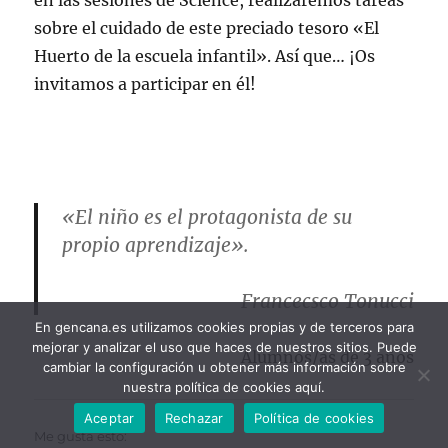
en las sesiones de Science, realizaremos tareas
sobre el cuidado de este preciado tesoro «El
Huerto de la escuela infantil». Así que… ¡Os
invitamos a participar en él!
«El niño es el protagonista de su
propio aprendizaje».
Francecsco Tonucci
En gencana.es utilizamos cookies propias y de terceros para
mejorar y analizar el uso que haces de nuestros sitios. Puede
Alumnos/as de 3 años
cambiar la configuración u obtener más información sobre
nuestra política de cookies aquí.
Aceptar
Rechazar
Política de cookies
Me gusta esto: