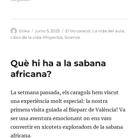
Autor
Publicado
Categorías
Erika
junio 5, 2025
El tío caracol
,
La vida del aula
,
el
Libro de la vida
,
Proyectos
,
Science
Què hi ha a la sabana
africana?
La setmana passada, els caragols hem viscut
una experiència molt especial: la nostra
primera visita guiada al Bioparc de València! Va
ser una aventura emocionant on ens vam
convertir en xicotets exploradors de la sabana
africana.