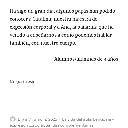
Ha sigo un gran día, algunos papás han podido
conocer a Catalina, nuestra maestra de
expresión corporal y a Ana, la bailarina que ha
venido a enseñarnos a cómo podemos hablar
también, con nuestro cuerpo.
Alumnos/alumnas de 3 años
Me gusta esto:
Autor
Publicado
Categorías
Erika
junio 12, 2025
La vida del aula
,
Lenguaje y
el
expresión corporal
,
Salidas complementarias