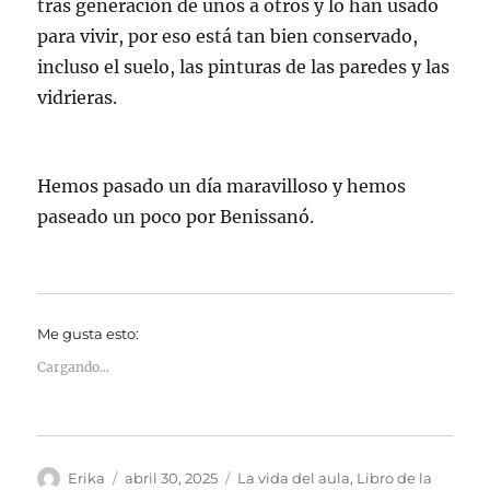
tras generación de unos a otros y lo han usado
para vivir, por eso está tan bien conservado,
incluso el suelo, las pinturas de las paredes y las
vidrieras.
Hemos pasado un día maravilloso y hemos
paseado un poco por Benissanó.
Me gusta esto:
Cargando...
Autor
Publicado
Categorías
Erika
abril 30, 2025
La vida del aula
,
Libro de la