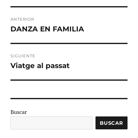
Navegación
ANTERIOR
de
DANZA EN FAMILIA
Entrada
anterior:
entradas
SIGUIENTE
Viatge al passat
Entrada
siguiente:
Buscar
BUSCAR