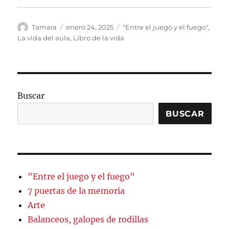
Autor
Publicado
Categorías
Tamara
enero 24, 2025
"Entre el juego y el fuego"
,
el
La vida del aula
,
Libro de la vida
Buscar
BUSCAR
"Entre el juego y el fuego"
7 puertas de la memoria
Arte
Balanceos, galopes de rodillas