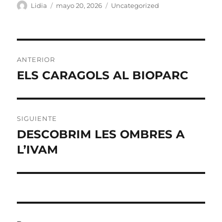
Autor
Publicado
Categorías
Lidia
mayo 20, 2026
Uncategorized
el
Navegación
ANTERIOR
de
ELS CARAGOLS AL BIOPARC
Entrada
anterior:
entradas
SIGUIENTE
DESCOBRIM LES OMBRES A
Entrada
siguiente:
L’IVAM