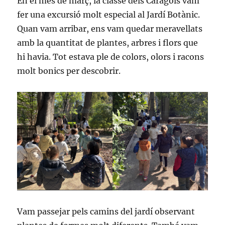
En el mes de març, la classe dels Caragols vam
fer una excursió molt especial al Jardí Botànic.
Quan vam arribar, ens vam quedar meravellats
amb la quantitat de plantes, arbres i flors que
hi havia. Tot estava ple de colors, olors i racons
molt bonics per descobrir.
Vam passejar pels camins del jardí observant