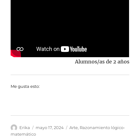
Alumnos/as de 2 años
Me gusta esto:
Autor
Publicado
Categorías
Erika
mayo 17, 2024
Arte
,
Razonamiento lógico-
el
matemático