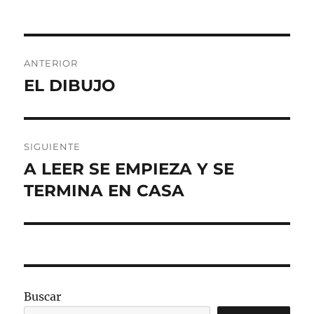
Navegación
ANTERIOR
de
EL DIBUJO
Entrada
anterior:
entradas
SIGUIENTE
A LEER SE EMPIEZA Y SE
Entrada
siguiente:
TERMINA EN CASA
Buscar