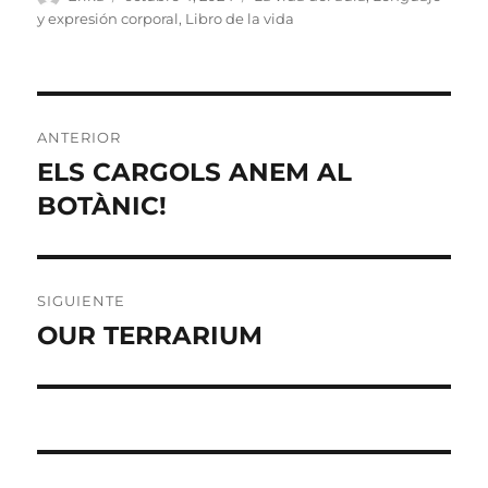
el
y expresión corporal
,
Libro de la vida
Navegación
ANTERIOR
de
ELS CARGOLS ANEM AL
Entrada
anterior:
BOTÀNIC!
entradas
SIGUIENTE
OUR TERRARIUM
Entrada
siguiente: