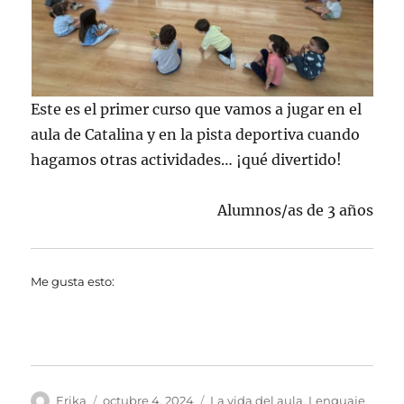
Este es el primer curso que vamos a jugar en el
aula de Catalina y en la pista deportiva cuando
hagamos otras actividades… ¡qué divertido!
Alumnos/as de 3 años
Me gusta esto:
Autor
Publicado
Categorías
Erika
octubre 4, 2024
La vida del aula
,
Lenguaje