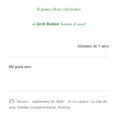
Si fauna i flora vols trobar,
al
Jardí Botànic
hauràs d’anar!
Alumnes de 3 anys
Me gusta esto:
Autor
Publicado
Categorías
Tamara
septiembre 24, 2024
El tío caracol
,
La vida del
el
aula
,
Salidas complementarias
,
Science