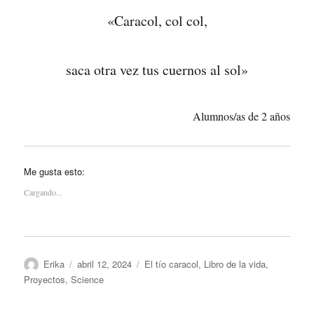
«Caracol, col col,
saca otra vez tus cuernos al sol»
Alumnos/as de 2 años
Me gusta esto:
Cargando...
Autor
Publicado
Categorías
Erika
abril 12, 2024
El tío caracol
,
Libro de la vida
,
el
Proyectos
,
Science