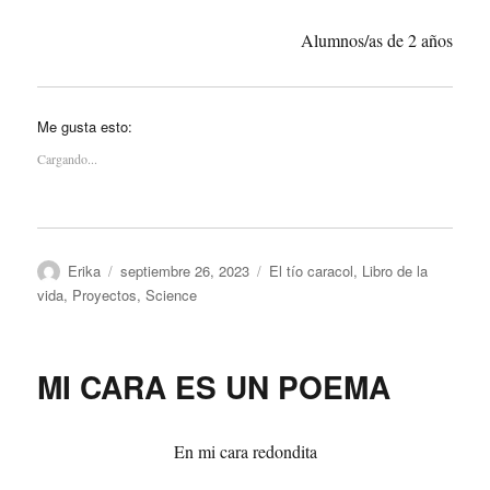
Alumnos/as de 2 años
Me gusta esto:
Cargando...
Autor
Publicado
Categorías
Erika
septiembre 26, 2023
El tío caracol
,
Libro de la
el
vida
,
Proyectos
,
Science
MI CARA ES UN POEMA
En mi cara redondita