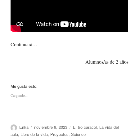
Continuará…
Alumnos/as de 2 años
Me gusta esto:
Cargando...
Autor
Publicado
Categorías
Erika
noviembre 9, 2023
El tío caracol
,
La vida del
el
aula
,
Libro de la vida
,
Proyectos
,
Science