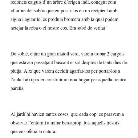
redonets caiguts d’un arbre d’origen indi, conegut com
«l’arbre del sabó» que en posar-los en un recipient amb
aigua i agitar-lo, es produia bromera amb la qual podem
netejar la roba o el nostre cos. Era sabó de veritat!
De sobte, entre un gran matoll verd, varem trobar 2 cargols
que estaven passetjant buscant el sol després de tants dies de
plutja. Així que varem decidir agarfar-los per portar-los a
l’aula i així poder construir un nou hogar per aquella bonica
parella.
Al jardí hi havien tantes coses, que cada cop, es paravem a
observar l’entorn i a mirar ben aprop, tots aquells tresors
que ens ofería la natura.