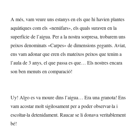
A més, vam veure uns estanys en els que hi havien plantes
aquàtiques com els «nenúfars», els quals suraven en la
superfície de l’aigua. Per a la nostra sorpresa, trobarem uns
peixos denominats «Carpes» de dimensions gegants. Aviat,
ens vam adonar que eren els mateixos peixos que tenim a
l’aula de 3 anys, el que passa es que… Els nostres encara
son ben menuts en comparació!
Uy! Algo es va moure dins l’aigua… Era una granota! Ens
vam acostar molt sigilosament per a poder observar-la i
escoltar-la detenidament. Raucar se li donava veritablement
bé!