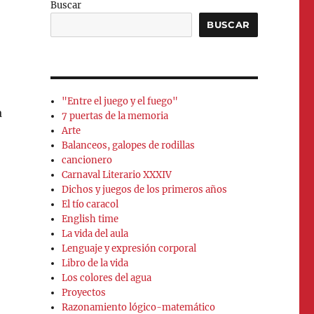
Buscar
BUSCAR
"Entre el juego y el fuego"
a
7 puertas de la memoria
Arte
Balanceos, galopes de rodillas
cancionero
Carnaval Literario XXXIV
Dichos y juegos de los primeros años
El tío caracol
English time
La vida del aula
Lenguaje y expresión corporal
Libro de la vida
Los colores del agua
Proyectos
Razonamiento lógico-matemático