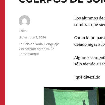
Los alumnos de 2
sombras que siem
Autor
Erika
Publicado
diciembre 9, 2024
Como lo preparan
el
Categorías
La vida del aula
,
Lenguaje
dejado jugar a l
y expresión corporal
,
Se
llama cuerpo
Algunos compañe
sólo viendo su 
¡qué divertido!