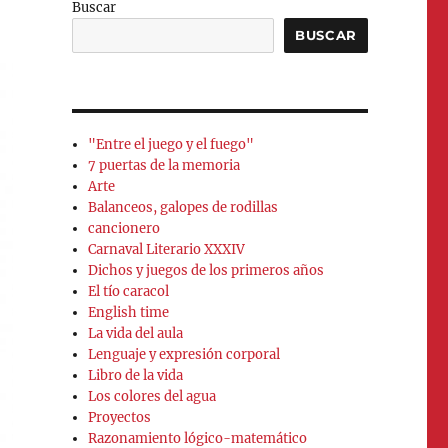
Buscar
BUSCAR
"Entre el juego y el fuego"
7 puertas de la memoria
Arte
Balanceos, galopes de rodillas
cancionero
Carnaval Literario XXXIV
Dichos y juegos de los primeros años
El tío caracol
English time
La vida del aula
Lenguaje y expresión corporal
Libro de la vida
Los colores del agua
Proyectos
Razonamiento lógico-matemático