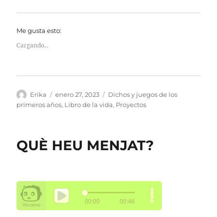
Me gusta esto:
Cargando...
Autor
Publicado
Categorías
Erika
enero 27, 2023
Dichos y juegos de los
el
primeros años
,
Libro de la vida
,
Proyectos
QUÈ HEU MENJAT?