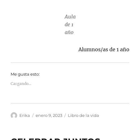
Aula
de 1
año
Alumnos/as de 1 año
Me gusta esto:
Cargando...
Autor
Publicado
Categorías
Erika
enero 9, 2023
Libro de la vida
el