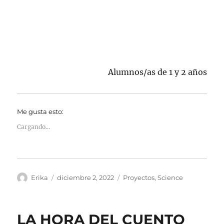
Alumnos/as de 1 y 2 años
Me gusta esto:
Cargando...
Autor
Publicado
Categorías
Erika
diciembre 2, 2022
Proyectos
,
Science
el
LA HORA DEL CUENTO