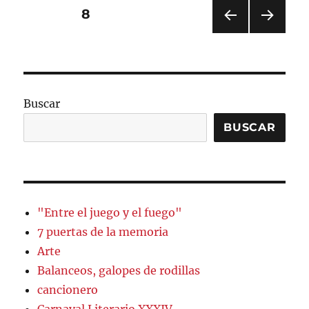
Paginación
PÁGINA
8
PÁGI
PRÓ
de
NA
XIMA
ANT
PÁGI
entradas
ERIO
NA
R
Buscar
BUSCAR
"Entre el juego y el fuego"
7 puertas de la memoria
Arte
Balanceos, galopes de rodillas
cancionero
Carnaval Literario XXXIV