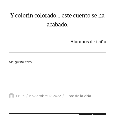
Y colorin colorado… este cuento se ha
acabado.
Alumnos de 1 año
Me gusta esto:
Autor
Publicado
Categorías
Erika
noviembre 17, 2022
Libro de la vida
el