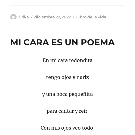
Autor
Publicado
Categorías
Erika
diciembre 22, 2022
Libro de la vida
el
MI CARA ES UN POEMA
En mi cara redondita
tengo ojos y nariz
y una boca pequeñita
para cantar y reír.
Con mis ojos veo todo,