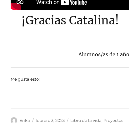
¡Gracias Catalina!
Alumnos/as de 1 año
Me gusta esto:
Autor
Publicado
Categorías
Erika
febrero 3, 2023
Libro de la vida
,
Proyectos
el