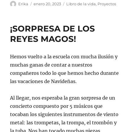
Autor
Publicado
Categorías
Erika
enero 20, 2023
Libro de la vida
,
Proyectos
el
¡SORPRESA DE LOS
REYES MAGOS!
Hemos vuelto a la escuela con mucha ilusión y
muchas ganas de contar a nuestros
compañeros todo lo que hemos hecho durante
las vacaciones de Navideñas.
Al llegar, nos esperaba la gran sorpresa de un
concierto compuesto por 5 músicos que
tocaban los siguientes instrumentos de viento
metal: las trompetas, la trompa, el trombón y
la tuba. Nos han tocado muchas piezas