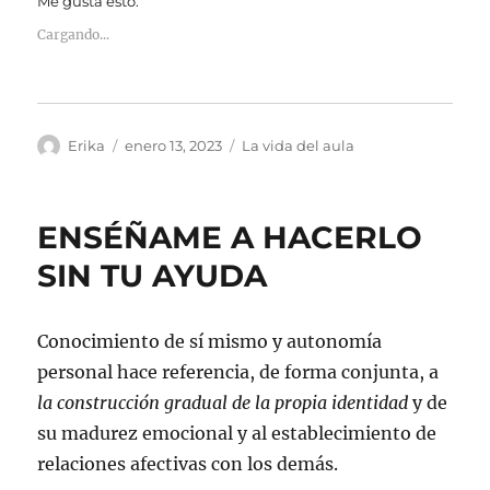
Me gusta esto:
Cargando...
Autor
Publicado
Categorías
Erika
enero 13, 2023
La vida del aula
el
ENSÉÑAME A HACERLO
SIN TU AYUDA
Conocimiento de sí mismo y autonomía
personal hace referencia, de forma conjunta, a
la construcción gradual de la propia identidad
y de
su madurez emocional y al establecimiento de
relaciones afectivas con los demás.