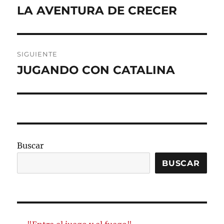
de
LA AVENTURA DE CRECER
Entrada
anterior:
entradas
SIGUIENTE
JUGANDO CON CATALINA
Entrada
siguiente:
Buscar
BUSCAR