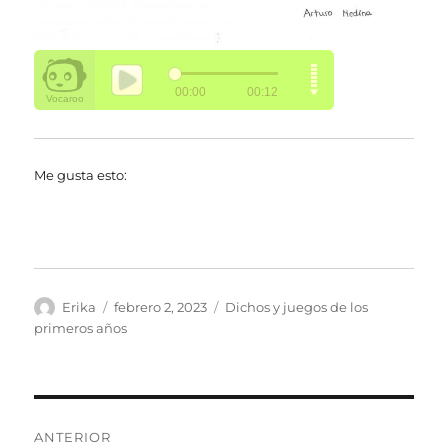
Me gusta esto:
Autor
Publicado
Categorías
Erika
febrero 2, 2023
Dichos y juegos de los
el
primeros años
Navegación
ANTERIOR