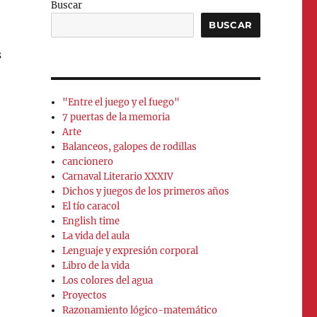
Buscar
BUSCAR
s
"Entre el juego y el fuego"
7 puertas de la memoria
Arte
Balanceos, galopes de rodillas
cancionero
Carnaval Literario XXXIV
Dichos y juegos de los primeros años
El tío caracol
English time
La vida del aula
Lenguaje y expresión corporal
Libro de la vida
Los colores del agua
Proyectos
Razonamiento lógico-matemático