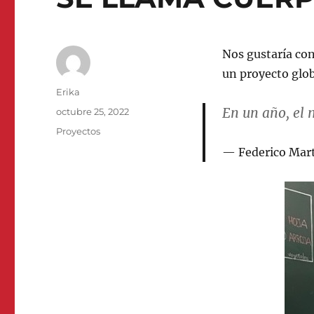
Nos gustaría con
un proyecto glob
Autor
Erika
En un año, el 
Publicado
octubre 25, 2022
el
Categorías
Proyectos
Federico Mar