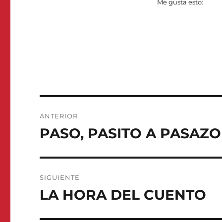
Me gusta esto:
Navegación
ANTERIOR
de
PASO, PASITO A PASAZO
Entrada
anterior:
entradas
SIGUIENTE
LA HORA DEL CUENTO
Entrada
siguiente: