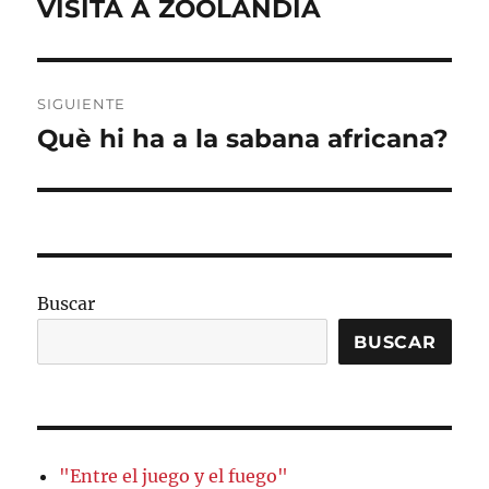
VISITA A ZOOLANDIA
Entrada
anterior:
entradas
SIGUIENTE
Què hi ha a la sabana africana?
Entrada
siguiente:
Buscar
BUSCAR
"Entre el juego y el fuego"