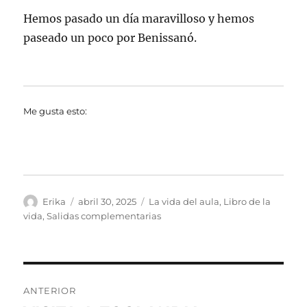
Hemos pasado un día maravilloso y hemos
paseado un poco por Benissanó.
Me gusta esto:
Autor
Publicado
Categorías
Erika
abril 30, 2025
La vida del aula
,
Libro de la
el
vida
,
Salidas complementarias
Navegación
ANTERIOR
de