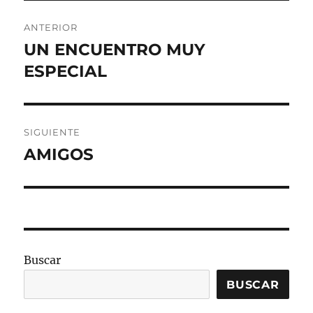
Navegación
ANTERIOR
de
UN ENCUENTRO MUY
Entrada
anterior:
ESPECIAL
entradas
SIGUIENTE
AMIGOS
Entrada
siguiente:
Buscar
BUSCAR