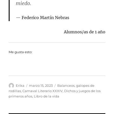
miedo.
Federico Martín Nebras
Alumnos/as de 1 año
Me gusta esto:
Autor
Publicado
Categorías
Erika
marzo 15, 2023
Balanceos, galopes de
el
rodillas
,
Carnaval Literario XXXIV
,
Dichos y juegos de los
primeros años
,
Libro de la vida